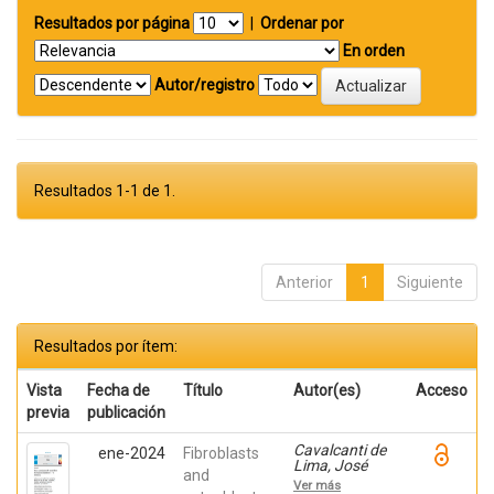
Resultados por página
|
Ordenar por
En orden
Autor/registro
Resultados 1-1 de 1.
Anterior
1
Siguiente
Resultados por ítem:
Vista
Fecha de
Título
Autor(es)
Acceso
previa
publicación
Cavalcanti de
ene-2024
Fibroblasts
Lima, José
and
Henrique;
Ver más