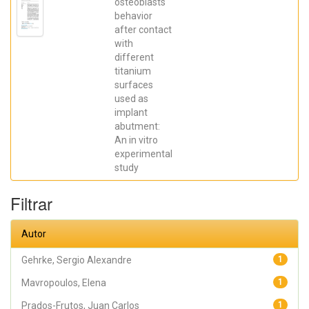
Robbs ,
osteoblasts
Patricia
behavior
Cristina;
after contact
Mavropoulos,
Elena; De Aza,
with
Piedad ; da
different
Costa, Eleani
Maria;
titanium
SCARANO,
surfaces
Antonio;
Prados Frutos,
used as
Juan Carlos;
implant
Oliveira
abutment:
Fernandes,
Gustavo
An in vitro
Vicentis;
experimental
Gehrke, Sergio
Alexandre
study
Filtrar
Autor
Gehrke, Sergio Alexandre
1
Mavropoulos, Elena
1
Prados-Frutos, Juan Carlos
1