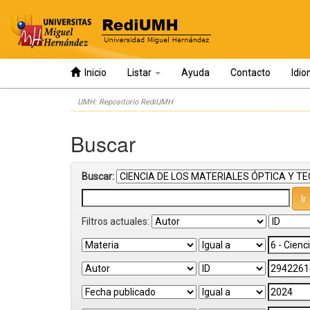
Inicio
Listar
Ayuda
Contacto
Idi
Skip
UMH: Repositorio RediUMH
navigation
Buscar
Buscar:
Filtros actuales: