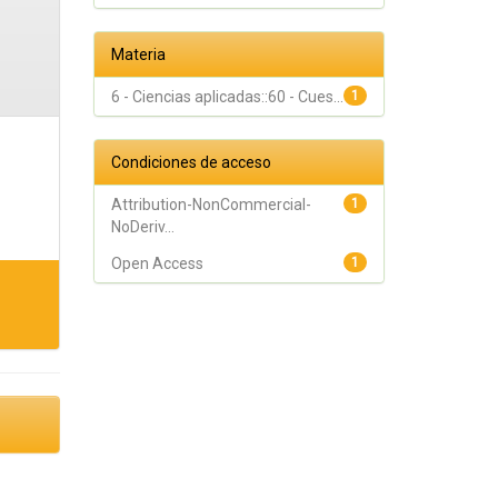
Materia
6 - Ciencias aplicadas::60 - Cues...
1
Condiciones de acceso
Attribution-NonCommercial-
1
NoDeriv...
Open Access
1