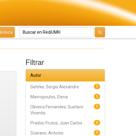
lioteca
Filtrar
Autor
Gehrke, Sergio Alexandre
1
Mavropoulos, Elena
1
Oliveira Fernandes, Gustavo
1
Vicentis
Prados-Frutos, Juan Carlos
1
Scarano, Antonio
1