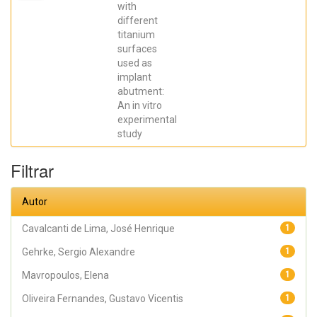
Elena; De Aza,
with
Piedad ; da
different
Costa, Eleani
Maria;
titanium
SCARANO,
surfaces
Antonio;
Prados Frutos,
used as
Juan Carlos;
implant
Oliveira
abutment:
Fernandes,
Gustavo
An in vitro
Vicentis;
experimental
Gehrke, Sergio
Alexandre
study
Filtrar
Autor
Cavalcanti de Lima, José Henrique
1
Gehrke, Sergio Alexandre
1
Mavropoulos, Elena
1
Oliveira Fernandes, Gustavo Vicentis
1