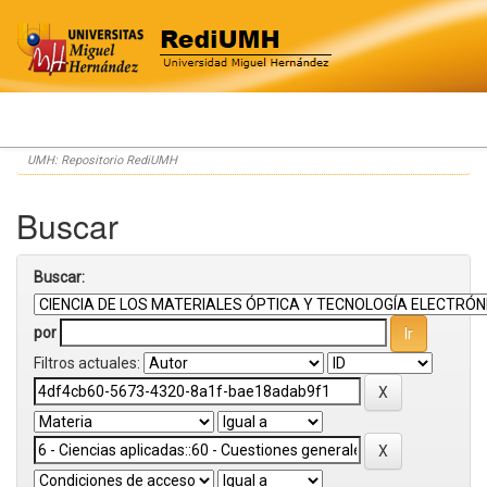
Skip
UMH: Repositorio RediUMH
navigation
Buscar
Buscar:
por
Filtros actuales: