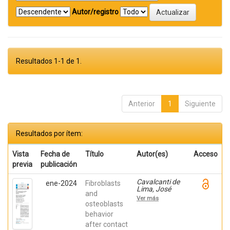
Autor/registro
Resultados 1-1 de 1.
Anterior
1
Siguiente
Resultados por ítem:
Vista
Fecha de
Título
Autor(es)
Acceso
previa
publicación
Cavalcanti de
ene-2024
Fibroblasts
Lima, José
and
Henrique;
Ver más
Robbs ,
osteoblasts
Patricia
behavior
Cristina;
after contact
Mavropoulos,