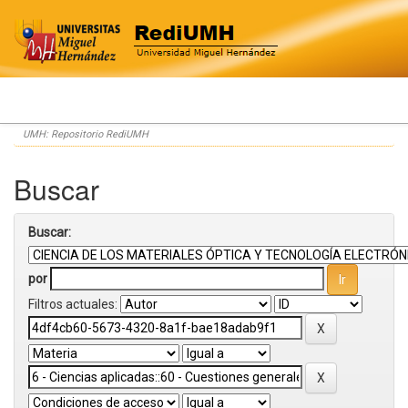
Skip
UMH: Repositorio RediUMH
navigation
Buscar
Buscar:
por
Filtros actuales: