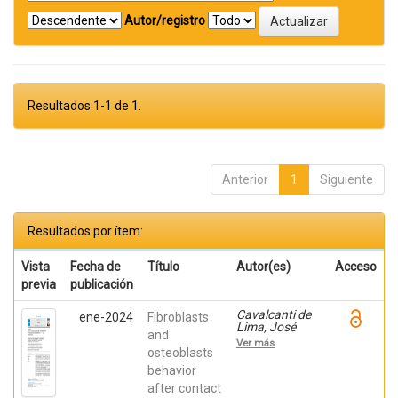
Autor/registro
Resultados 1-1 de 1.
Anterior
1
Siguiente
Resultados por ítem:
Vista
Fecha de
Título
Autor(es)
Acceso
previa
publicación
Cavalcanti de
ene-2024
Fibroblasts
Lima, José
and
Henrique;
Ver más
Robbs ,
osteoblasts
Patricia
behavior
Cristina;
after contact
Mavropoulos,