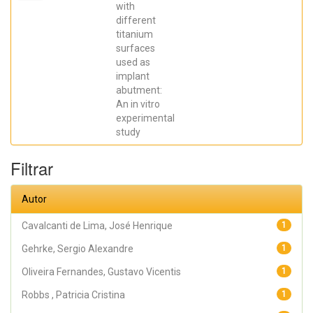
Elena; De Aza,
with
Piedad ; da
different
Costa, Eleani
Maria;
titanium
SCARANO,
surfaces
Antonio;
Prados Frutos,
used as
Juan Carlos;
implant
Oliveira
abutment:
Fernandes,
Gustavo
An in vitro
Vicentis;
experimental
Gehrke, Sergio
Alexandre
study
Filtrar
Autor
Cavalcanti de Lima, José Henrique
1
Gehrke, Sergio Alexandre
1
Oliveira Fernandes, Gustavo Vicentis
1
Robbs , Patricia Cristina
1