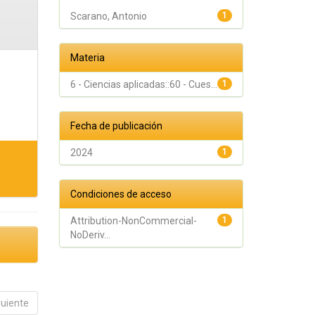
Scarano, Antonio
1
Materia
6 - Ciencias aplicadas::60 - Cues...
1
Fecha de publicación
2024
1
Condiciones de acceso
Attribution-NonCommercial-
1
NoDeriv...
guiente