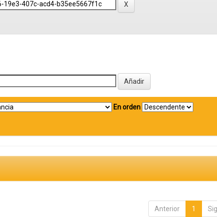
En orden
Anterior
1
Si