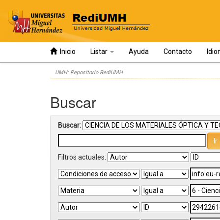
Inicio
Listar
Ayuda
Contacto
Idi
Skip
UMH: Repositorio RediUMH
navigation
Buscar
Buscar:
Filtros actuales: