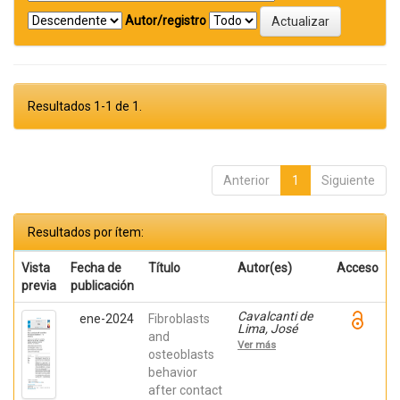
Autor/registro
Resultados 1-1 de 1.
Anterior
1
Siguiente
Resultados por ítem:
Vista
Fecha de
Título
Autor(es)
Acceso
previa
publicación
Cavalcanti de
ene-2024
Fibroblasts
Lima, José
and
Henrique;
Ver más
Robbs ,
osteoblasts
Patricia
behavior
Cristina;
after contact
Mavropoulos,