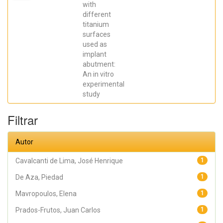
Elena; De Aza,
with
Piedad ; da
different
Costa, Eleani
Maria;
titanium
SCARANO,
surfaces
Antonio;
Prados Frutos,
used as
Juan Carlos;
implant
Oliveira
abutment:
Fernandes,
Gustavo
An in vitro
Vicentis;
experimental
Gehrke, Sergio
Alexandre
study
Filtrar
Autor
Cavalcanti de Lima, José Henrique
1
De Aza, Piedad
1
Mavropoulos, Elena
1
Prados-Frutos, Juan Carlos
1