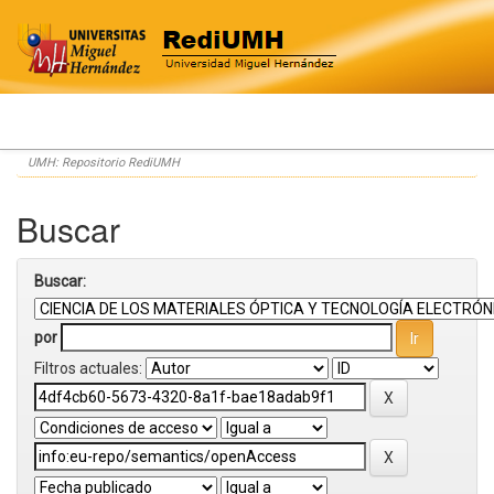
Skip
UMH: Repositorio RediUMH
navigation
Buscar
Buscar:
por
Filtros actuales: