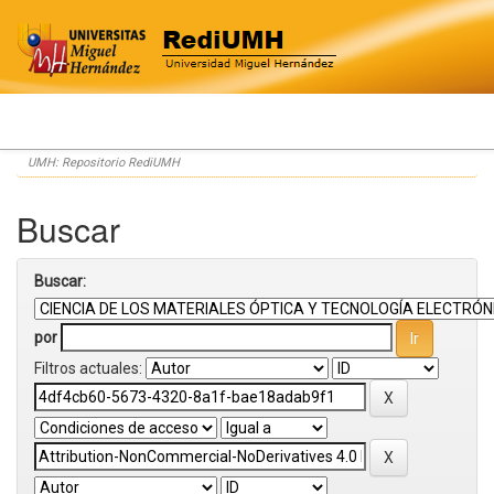
Skip
UMH: Repositorio RediUMH
navigation
Buscar
Buscar:
por
Filtros actuales: