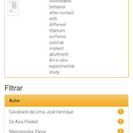
Robbs ,
osteoblasts
Patricia
behavior
Cristina;
after contact
Mavropoulos,
Elena; De Aza,
with
Piedad ; da
different
Costa, Eleani
Maria;
titanium
SCARANO,
surfaces
Antonio;
Prados Frutos,
used as
Juan Carlos;
implant
Oliveira
abutment:
Fernandes,
Gustavo
An in vitro
Vicentis;
experimental
Gehrke, Sergio
Alexandre
study
Filtrar
Autor
Cavalcanti de Lima, José Henrique
1
De Aza, Piedad
1
Mavropoulos, Elena
1