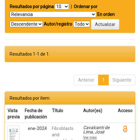
Resultados por página
|
Ordenar por
En orden
Autor/registro
Resultados 1-1 de 1.
Anterior
1
Siguiente
Resultados por ítem:
Vista
Fecha de
Título
Autor(es)
Acceso
previa
publicación
Cavalcanti de
ene-2024
Fibroblasts
Lima, José
and
Henrique;
Ver más