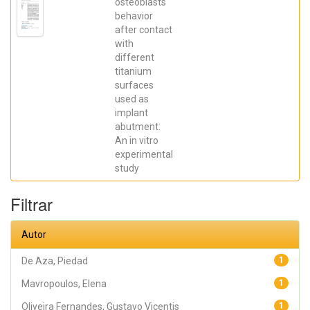
Robbs ,
osteoblasts
Patricia
behavior
Cristina;
after contact
Mavropoulos,
Elena; De Aza,
with
Piedad ; da
different
Costa, Eleani
Maria;
titanium
SCARANO,
surfaces
Antonio;
Prados Frutos,
used as
Juan Carlos;
implant
Oliveira
abutment:
Fernandes,
Gustavo
An in vitro
Vicentis;
experimental
Gehrke, Sergio
Alexandre
study
Filtrar
Autor
De Aza, Piedad
1
Mavropoulos, Elena
1
Oliveira Fernandes, Gustavo Vicentis
1