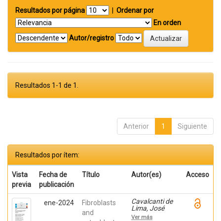
Resultados por página
|
Ordenar por
En orden
Autor/registro
Resultados 1-1 de 1.
Anterior
1
Siguiente
Resultados por ítem:
Vista
Fecha de
Título
Autor(es)
Acceso
previa
publicación
Cavalcanti de
ene-2024
Fibroblasts
Lima, José
and
Henrique;
Ver más