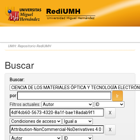
Skip
UMH: Repositorio RediUMH
navigation
Buscar
Buscar:
por
Filtros actuales: