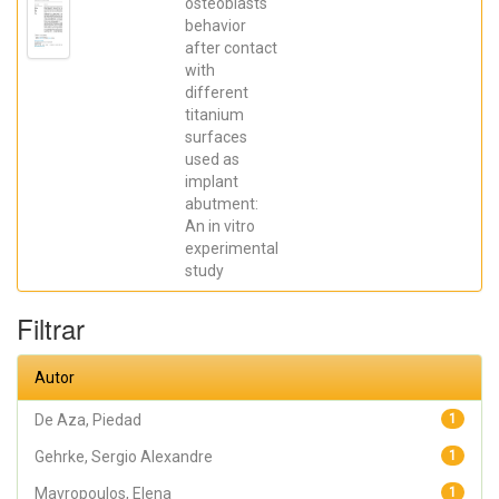
Robbs ,
osteoblasts
Patricia
behavior
Cristina;
after contact
Mavropoulos,
Elena; De Aza,
with
Piedad ; da
different
Costa, Eleani
Maria;
titanium
SCARANO,
surfaces
Antonio;
Prados Frutos,
used as
Juan Carlos;
implant
Oliveira
abutment:
Fernandes,
Gustavo
An in vitro
Vicentis;
experimental
Gehrke, Sergio
Alexandre
study
Filtrar
Autor
De Aza, Piedad
1
Gehrke, Sergio Alexandre
1
Mavropoulos, Elena
1