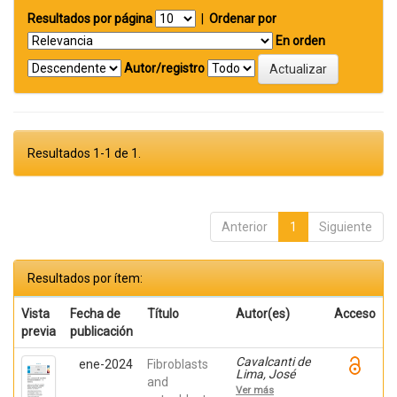
Resultados por página
|
Ordenar por
En orden
Autor/registro
Resultados 1-1 de 1.
Anterior
1
Siguiente
Resultados por ítem:
Vista
Fecha de
Título
Autor(es)
Acceso
previa
publicación
Cavalcanti de
ene-2024
Fibroblasts
Lima, José
and
Henrique;
Ver más