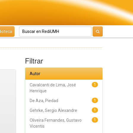
lioteca
Filtrar
Autor
Cavalcanti de Lima, José
1
Henrique
De Aza, Piedad
1
Gehrke, Sergio Alexandre
1
Oliveira Fernandes, Gustavo
1
Vicentis