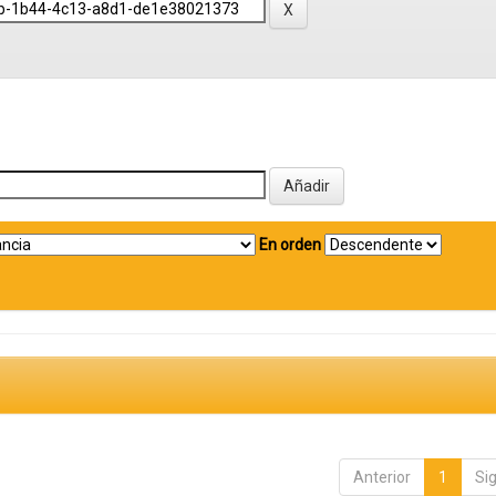
En orden
Anterior
1
Si