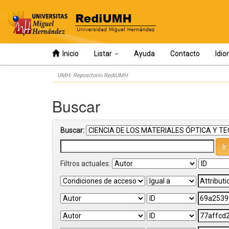
Inicio
Listar
Ayuda
Contacto
Idi
Skip
UMH: Repositorio RediUMH
navigation
Buscar
Buscar:
Filtros actuales: