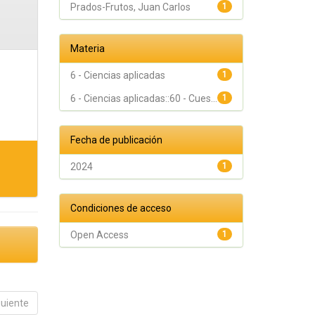
Prados-Frutos, Juan Carlos
1
Materia
6 - Ciencias aplicadas
1
6 - Ciencias aplicadas::60 - Cues...
1
Fecha de publicación
2024
1
Condiciones de acceso
Open Access
1
guiente