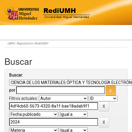
Skip
UMH: Repositorio RediUMH
navigation
Buscar
Buscar:
por
Filtros actuales: