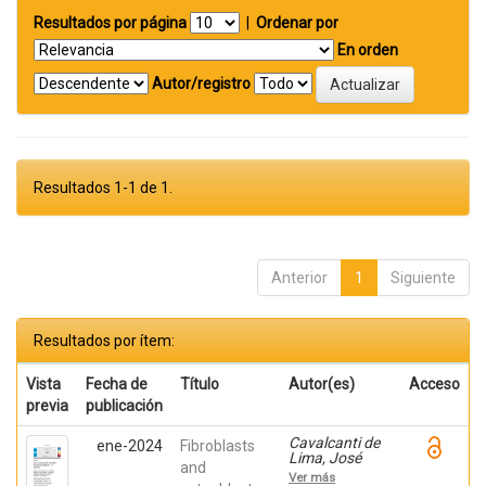
Resultados por página
|
Ordenar por
En orden
Autor/registro
Resultados 1-1 de 1.
Anterior
1
Siguiente
Resultados por ítem:
Vista
Fecha de
Título
Autor(es)
Acceso
previa
publicación
Cavalcanti de
ene-2024
Fibroblasts
Lima, José
and
Henrique;
Ver más