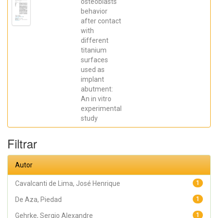
Robbs ,
osteoblasts
Patricia
behavior
Cristina;
after contact
Mavropoulos,
Elena; De Aza,
with
Piedad ; da
different
Costa, Eleani
Maria;
titanium
SCARANO,
surfaces
Antonio;
Prados Frutos,
used as
Juan Carlos;
implant
Oliveira
abutment:
Fernandes,
Gustavo
An in vitro
Vicentis;
experimental
Gehrke, Sergio
Alexandre
study
Filtrar
Autor
Cavalcanti de Lima, José Henrique
1
De Aza, Piedad
1
Gehrke, Sergio Alexandre
1