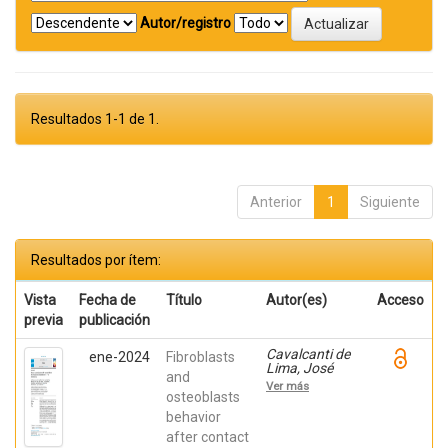
Autor/registro
Resultados 1-1 de 1.
Anterior
1
Siguiente
Resultados por ítem:
Vista
Fecha de
Título
Autor(es)
Acceso
previa
publicación
Cavalcanti de
ene-2024
Fibroblasts
Lima, José
and
Henrique;
Ver más
Robbs ,
osteoblasts
Patricia
behavior
Cristina;
after contact
Mavropoulos,