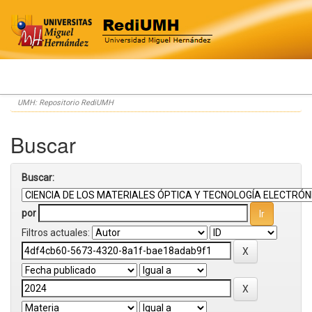
Skip
UMH: Repositorio RediUMH
navigation
Buscar
Buscar:
por
Filtros actuales: