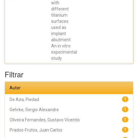
Elena; De Aza,
with
Piedad ; da
different
Costa, Eleani
Maria;
titanium
SCARANO,
surfaces
Antonio;
Prados Frutos,
used as
Juan Carlos;
implant
Oliveira
abutment:
Fernandes,
Gustavo
An in vitro
Vicentis;
experimental
Gehrke, Sergio
Alexandre
study
Filtrar
Autor
De Aza, Piedad
1
Gehrke, Sergio Alexandre
1
Oliveira Fernandes, Gustavo Vicentis
1
Prados-Frutos, Juan Carlos
1