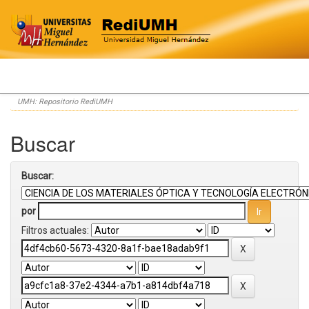
Skip
UMH: Repositorio RediUMH
navigation
Buscar
Buscar:
por
Filtros actuales: