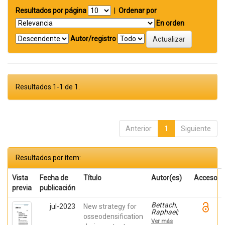
Resultados por página
|
Ordenar por
En orden
Autor/registro
Resultados 1-1 de 1.
Anterior
1
Siguiente
Resultados por ítem:
Vista
Fecha de
Título
Autor(es)
Acceso
previa
publicación
Bettach,
jul-2023
New strategy for
Raphael;
osseodensification
Boukhris,
Ver más