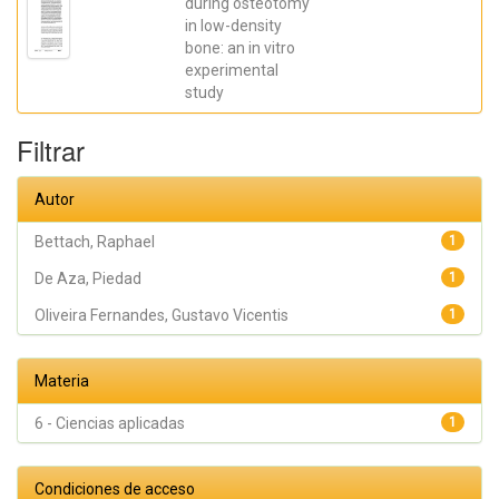
Gilles; De
during osteotomy
Aza,
in low-density
Piedad ; da
bone: an in vitro
Costa,
Eleani
experimental
Maria;
study
SCARANO,
Antonio;
Oliveira
Filtrar
Fernandes,
Gustavo
Vicentis;
Gehrke,
Autor
Sergio
Alexandre
Bettach, Raphael
1
De Aza, Piedad
1
Oliveira Fernandes, Gustavo Vicentis
1
Materia
6 - Ciencias aplicadas
1
Condiciones de acceso