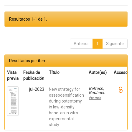
Resultados 1-1 de 1.
Anterior
1
Siguiente
Resultados por ítem:
Vista
Fecha de
Título
Autor(es)
Acceso
previa
publicación
Bettach,
jul-2023
New strategy for
Raphael;
osseodensification
Boukhris,
Ver más
Gilles; De
during osteotomy
Aza,
in low-density
Piedad ; da
bone: an in vitro
Costa,
Eleani
experimental
Maria;
study
SCARANO,
Antonio;