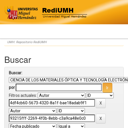
Skip
UMH: Repositorio RediUMH
navigation
Buscar
Buscar:
por
Filtros actuales: