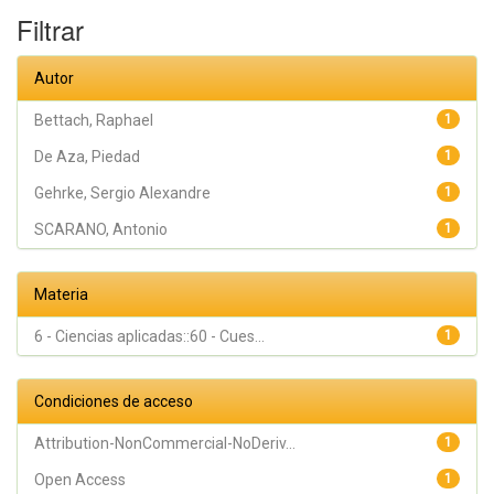
Oliveira
Filtrar
Fernandes,
Gustavo
Vicentis;
Gehrke,
Autor
Sergio
Alexandre
Bettach, Raphael
1
De Aza, Piedad
1
Gehrke, Sergio Alexandre
1
SCARANO, Antonio
1
Materia
6 - Ciencias aplicadas::60 - Cues...
1
Condiciones de acceso
Attribution-NonCommercial-NoDeriv...
1
Open Access
1