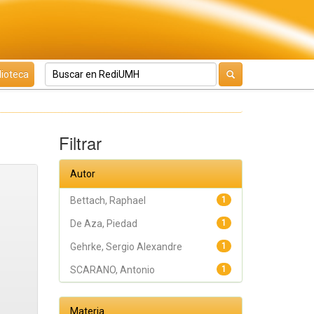
lioteca
Filtrar
Autor
Bettach, Raphael
1
De Aza, Piedad
1
Gehrke, Sergio Alexandre
1
SCARANO, Antonio
1
Materia