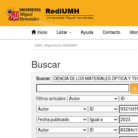
Inicio
Listar
Ayuda
Contacto
Idi
Skip
UMH: Repositorio RediUMH
navigation
Buscar
Buscar:
Filtros actuales: