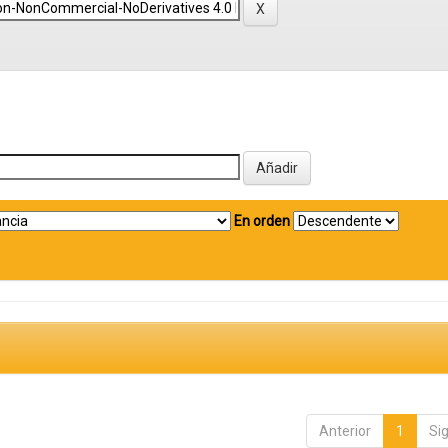
En orden
Anterior
1
Si