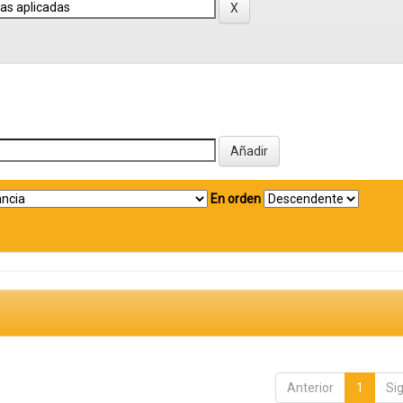
En orden
Anterior
1
Si