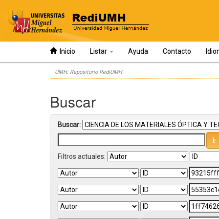
Inicio
Listar
Ayuda
Contacto
Idi
Skip
UMH: Repositorio RediUMH
navigation
Buscar
Buscar:
Filtros actuales: