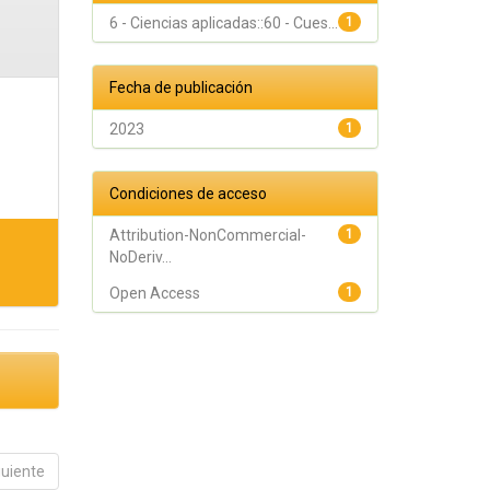
6 - Ciencias aplicadas::60 - Cues...
1
Fecha de publicación
2023
1
Condiciones de acceso
Attribution-NonCommercial-
1
NoDeriv...
Open Access
1
guiente