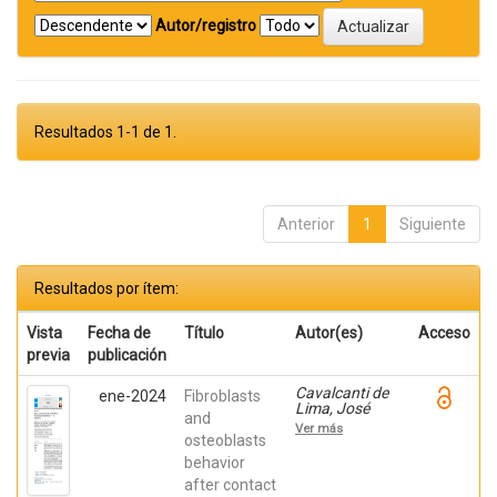
Autor/registro
Resultados 1-1 de 1.
Anterior
1
Siguiente
Resultados por ítem:
Vista
Fecha de
Título
Autor(es)
Acceso
previa
publicación
Cavalcanti de
ene-2024
Fibroblasts
Lima, José
and
Henrique;
Ver más
Robbs ,
osteoblasts
Patricia
behavior
Cristina;
after contact
Mavropoulos,