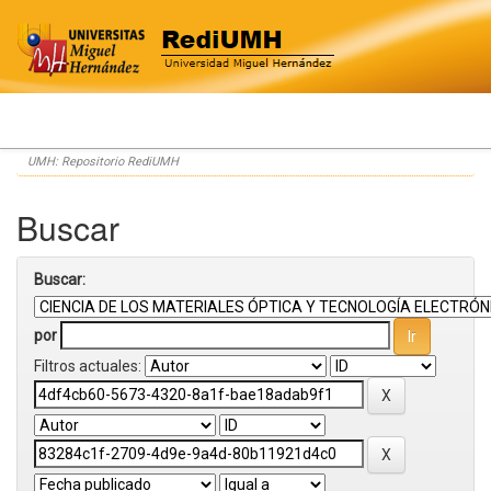
Skip
UMH: Repositorio RediUMH
navigation
Buscar
Buscar:
por
Filtros actuales: