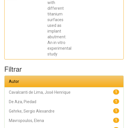
Elena; De Aza,
with
Piedad ; da
different
Costa, Eleani
Maria;
titanium
SCARANO,
surfaces
Antonio;
Prados Frutos,
used as
Juan Carlos;
implant
Oliveira
abutment:
Fernandes,
Gustavo
An in vitro
Vicentis;
experimental
Gehrke, Sergio
Alexandre
study
Filtrar
Autor
Cavalcanti de Lima, José Henrique
1
De Aza, Piedad
1
Gehrke, Sergio Alexandre
1
Mavropoulos, Elena
1