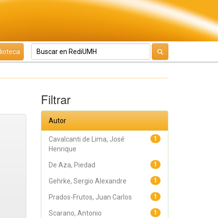
lioteca
Filtrar
Autor
Cavalcanti de Lima, José
1
Henrique
De Aza, Piedad
1
Gehrke, Sergio Alexandre
1
Prados-Frutos, Juan Carlos
1
Scarano, Antonio
1