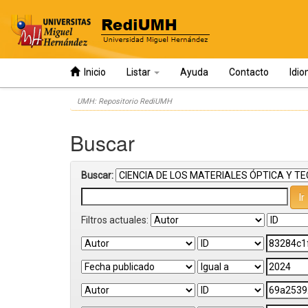
Inicio
Listar
Ayuda
Contacto
Idi
Skip
UMH: Repositorio RediUMH
navigation
Buscar
Buscar:
Filtros actuales: