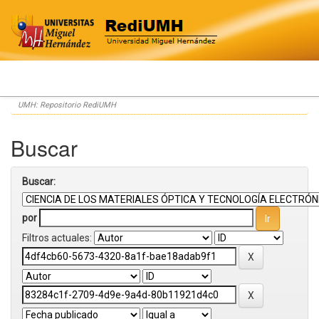
Skip
UMH: Repositorio RediUMH
navigation
Buscar
Buscar:
por
Filtros actuales: