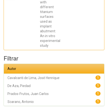
Elena; De Aza,
with
Piedad ; da
different
Costa, Eleani
Maria;
titanium
SCARANO,
surfaces
Antonio;
Prados Frutos,
used as
Juan Carlos;
implant
Oliveira
abutment:
Fernandes,
Gustavo
An in vitro
Vicentis;
experimental
Gehrke, Sergio
Alexandre
study
Filtrar
Autor
Cavalcanti de Lima, José Henrique
1
De Aza, Piedad
1
Prados-Frutos, Juan Carlos
1
Scarano, Antonio
1