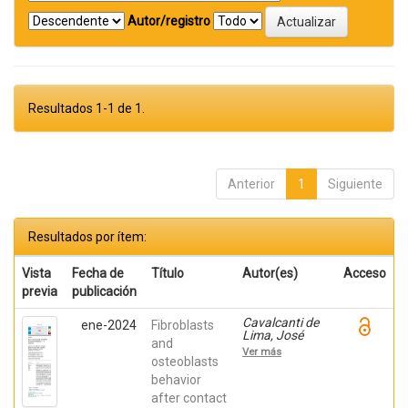
Autor/registro
Resultados 1-1 de 1.
Anterior
1
Siguiente
Resultados por ítem:
Vista
Fecha de
Título
Autor(es)
Acceso
previa
publicación
Cavalcanti de
ene-2024
Fibroblasts
Lima, José
and
Henrique;
Ver más
Robbs ,
osteoblasts
Patricia
behavior
Cristina;
after contact
Mavropoulos,