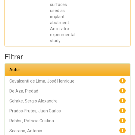
SCARANO,
surfaces
Antonio;
Prados Frutos,
used as
Juan Carlos;
implant
Oliveira
abutment:
Fernandes,
Gustavo
An in vitro
Vicentis;
experimental
Gehrke, Sergio
Alexandre
study
Filtrar
Autor
Cavalcanti de Lima, José Henrique
1
De Aza, Piedad
1
Gehrke, Sergio Alexandre
1
Prados-Frutos, Juan Carlos
1
Robbs , Patricia Cristina
1
Scarano, Antonio
1