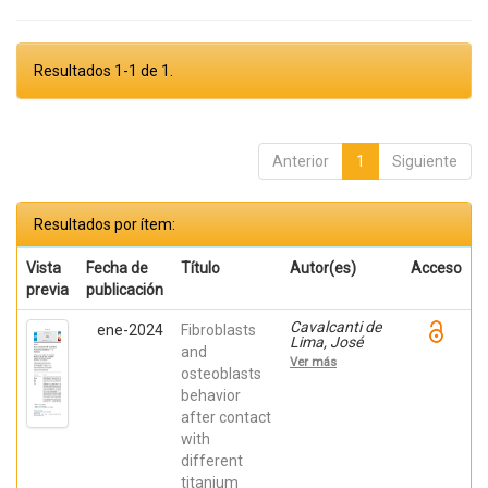
Resultados 1-1 de 1.
Anterior
1
Siguiente
Resultados por ítem:
Vista
Fecha de
Título
Autor(es)
Acceso
previa
publicación
Cavalcanti de
ene-2024
Fibroblasts
Lima, José
and
Henrique;
Ver más
Robbs ,
osteoblasts
Patricia
behavior
Cristina;
after contact
Mavropoulos,
Elena; De Aza,
with
Piedad ; da
different
Costa, Eleani
Maria;
titanium