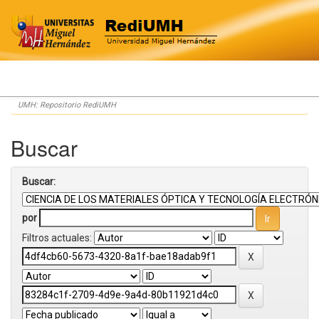
Skip
UMH: Repositorio RediUMH
navigation
Buscar
Buscar:
por
Filtros actuales: