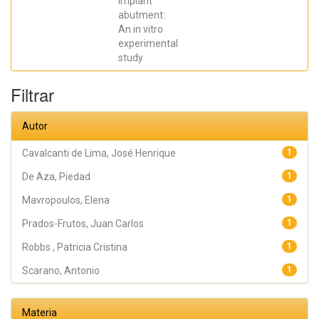
implant
Oliveira
abutment:
Fernandes,
Gustavo
An in vitro
Vicentis;
experimental
Gehrke, Sergio
Alexandre
study
Filtrar
Autor
Cavalcanti de Lima, José Henrique
1
De Aza, Piedad
1
Mavropoulos, Elena
1
Prados-Frutos, Juan Carlos
1
Robbs , Patricia Cristina
1
Scarano, Antonio
1
Materia