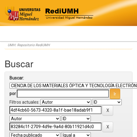
Skip
UMH: Repositorio RediUMH
navigation
Buscar
Buscar:
por
Filtros actuales: