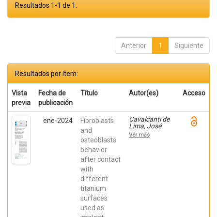
Resultados 1-1 de 1.
Anterior
1
Siguiente
Resultados por ítem:
Vista
Fecha de
Título
Autor(es)
Acceso
previa
publicación
Cavalcanti de
ene-2024
Fibroblasts
Lima, José
and
Henrique;
Ver más
Robbs ,
osteoblasts
Patricia
behavior
Cristina;
after contact
Mavropoulos,
Elena; De Aza,
with
Piedad ; da
different
Costa, Eleani
Maria;
titanium
SCARANO,
surfaces
Antonio;
Prados Frutos,
used as
Juan Carlos;