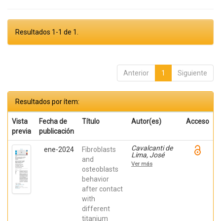
Resultados 1-1 de 1.
Anterior
1
Siguiente
Resultados por ítem:
Vista
Fecha de
Título
Autor(es)
Acceso
previa
publicación
Cavalcanti de
ene-2024
Fibroblasts
Lima, José
and
Henrique;
Ver más
Robbs ,
osteoblasts
Patricia
behavior
Cristina;
after contact
Mavropoulos,
Elena; De Aza,
with
Piedad ; da
different
Costa, Eleani
Maria;
titanium