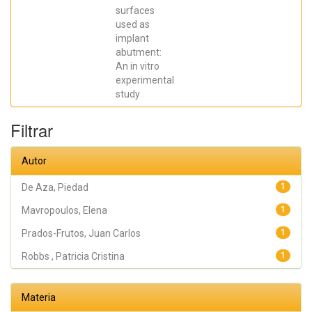
SCARANO,
surfaces
Antonio;
Prados Frutos,
used as
Juan Carlos;
implant
Oliveira
abutment:
Fernandes,
Gustavo
An in vitro
Vicentis;
experimental
Gehrke, Sergio
Alexandre
study
Filtrar
Autor
De Aza, Piedad
1
Mavropoulos, Elena
1
Prados-Frutos, Juan Carlos
1
Robbs , Patricia Cristina
1
Materia