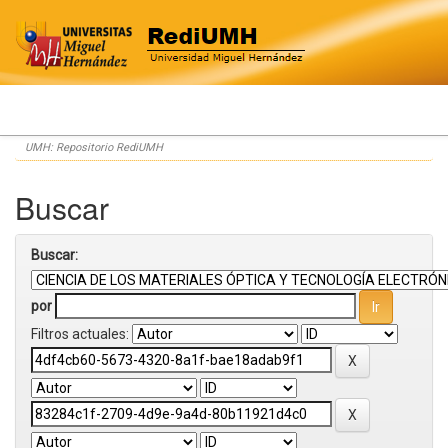
Skip
UMH: Repositorio RediUMH
navigation
Buscar
Buscar:
por
Filtros actuales: