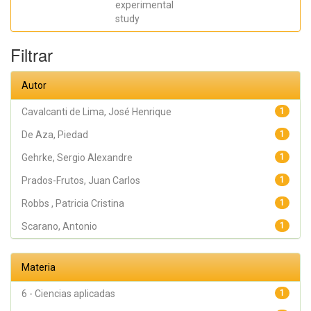
experimental
Gehrke, Sergio
Alexandre
study
Filtrar
Autor
Cavalcanti de Lima, José Henrique
1
De Aza, Piedad
1
Gehrke, Sergio Alexandre
1
Prados-Frutos, Juan Carlos
1
Robbs , Patricia Cristina
1
Scarano, Antonio
1
Materia
6 - Ciencias aplicadas
1