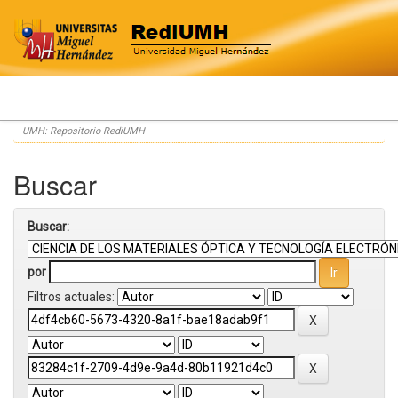
Skip
UMH: Repositorio RediUMH
navigation
Buscar
Buscar:
por
Filtros actuales: