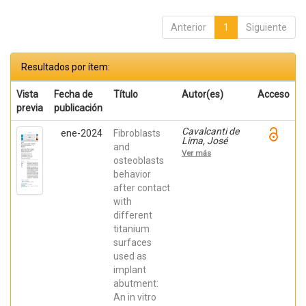
Anterior
1
Siguiente
Resultados por ítem:
Vista
Fecha de
Título
Autor(es)
Acceso
previa
publicación
Cavalcanti de
ene-2024
Fibroblasts
Lima, José
and
Henrique;
Ver más
Robbs ,
osteoblasts
Patricia
behavior
Cristina;
after contact
Mavropoulos,
Elena; De Aza,
with
Piedad ; da
different
Costa, Eleani
Maria;
titanium
SCARANO,
surfaces
Antonio;
Prados Frutos,
used as
Juan Carlos;
implant
Oliveira
abutment:
Fernandes,
Gustavo
An in vitro
Vicentis;