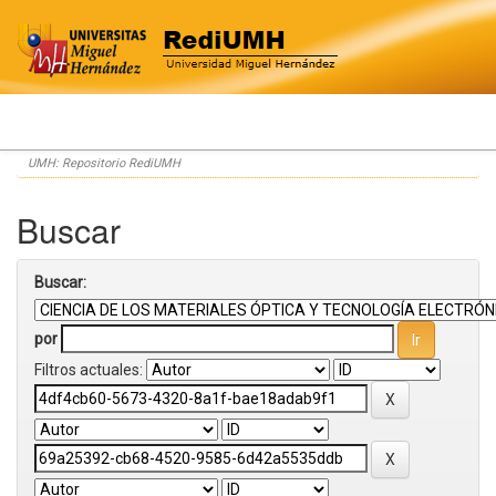
Skip
UMH: Repositorio RediUMH
navigation
Buscar
Buscar:
por
Filtros actuales: