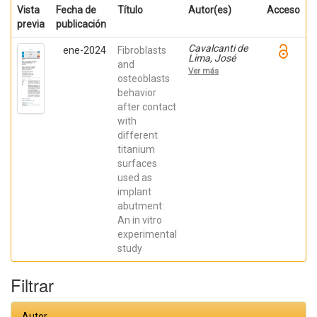
Vista
Fecha de
Título
Autor(es)
Acceso
previa
publicación
Cavalcanti de
ene-2024
Fibroblasts
Lima, José
and
Henrique;
Ver más
Robbs ,
osteoblasts
Patricia
behavior
Cristina;
after contact
Mavropoulos,
Elena; De Aza,
with
Piedad ; da
different
Costa, Eleani
Maria;
titanium
SCARANO,
surfaces
Antonio;
Prados Frutos,
used as
Juan Carlos;
implant
Oliveira
abutment:
Fernandes,
Gustavo
An in vitro
Vicentis;
experimental
Gehrke, Sergio
Alexandre
study
Filtrar
Autor