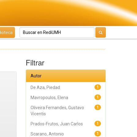
lioteca
Filtrar
Autor
De Aza, Piedad
1
Mavropoulos, Elena
1
Oliveira Fernandes, Gustavo
1
Vicentis
Prados-Frutos, Juan Carlos
1
Scarano, Antonio
1