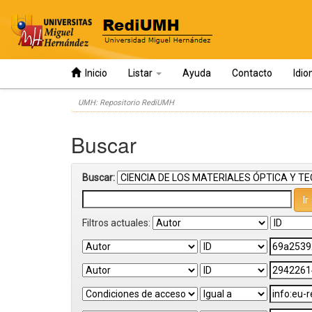
Inicio
Listar
Ayuda
Contacto
Idi
Skip
UMH: Repositorio RediUMH
navigation
Buscar
Buscar:
Filtros actuales: