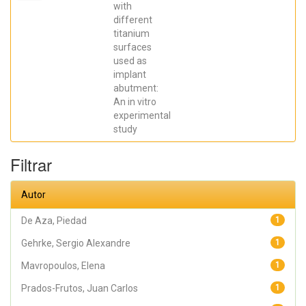
Elena; De Aza,
with
Piedad ; da
different
Costa, Eleani
Maria;
titanium
SCARANO,
surfaces
Antonio;
Prados Frutos,
used as
Juan Carlos;
implant
Oliveira
abutment:
Fernandes,
Gustavo
An in vitro
Vicentis;
experimental
Gehrke, Sergio
Alexandre
study
Filtrar
Autor
De Aza, Piedad
1
Gehrke, Sergio Alexandre
1
Mavropoulos, Elena
1
Prados-Frutos, Juan Carlos
1