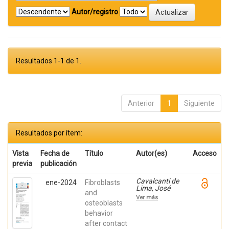
Autor/registro
Resultados 1-1 de 1.
Anterior
1
Siguiente
Resultados por ítem:
Vista
Fecha de
Título
Autor(es)
Acceso
previa
publicación
Cavalcanti de
ene-2024
Fibroblasts
Lima, José
and
Henrique;
Ver más
Robbs ,
osteoblasts
Patricia
behavior
Cristina;
after contact
Mavropoulos,