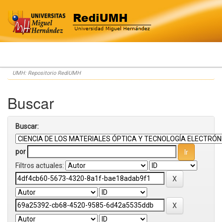
Skip
UMH: Repositorio RediUMH
navigation
Buscar
Buscar:
por
Filtros actuales: