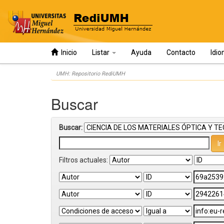
Inicio
Listar
Ayuda
Contacto
Idi
Skip
UMH: Repositorio RediUMH
navigation
Buscar
Buscar:
Filtros actuales: