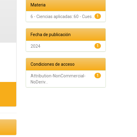
Materia
6 - Ciencias aplicadas::60 - Cues...
1
Fecha de publicación
2024
1
Condiciones de acceso
Attribution-NonCommercial-
1
NoDeriv...