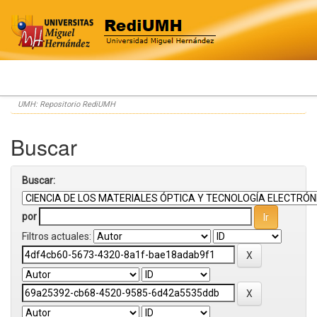
Skip
UMH: Repositorio RediUMH
navigation
Buscar
Buscar:
por
Filtros actuales: