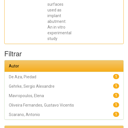
SCARANO,
surfaces
Antonio;
Prados Frutos,
used as
Juan Carlos;
implant
Oliveira
abutment:
Fernandes,
Gustavo
An in vitro
Vicentis;
experimental
Gehrke, Sergio
Alexandre
study
Filtrar
Autor
De Aza, Piedad
1
Gehrke, Sergio Alexandre
1
Mavropoulos, Elena
1
Oliveira Fernandes, Gustavo Vicentis
1
Scarano, Antonio
1