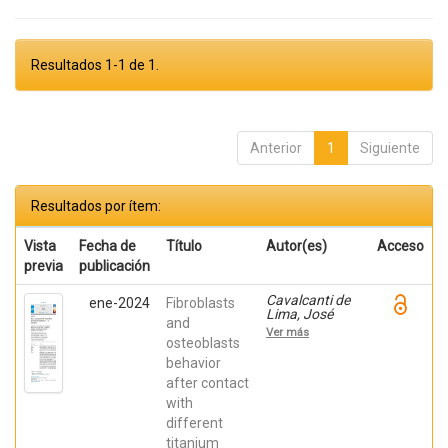
Resultados 1-1 de 1.
Anterior
1
Siguiente
Resultados por ítem:
Vista
Fecha de
Título
Autor(es)
Acceso
previa
publicación
Cavalcanti de
ene-2024
Fibroblasts
Lima, José
and
Henrique;
Ver más
Robbs ,
osteoblasts
Patricia
behavior
Cristina;
after contact
Mavropoulos,
Elena; De Aza,
with
Piedad ; da
different
Costa, Eleani
Maria;
titanium