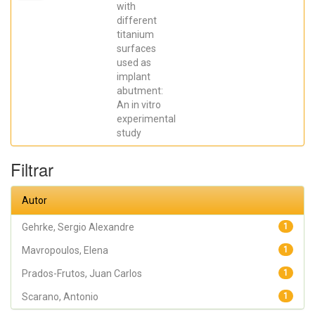
Elena; De Aza,
with
Piedad ; da
different
Costa, Eleani
Maria;
titanium
SCARANO,
surfaces
Antonio;
Prados Frutos,
used as
Juan Carlos;
implant
Oliveira
abutment:
Fernandes,
Gustavo
An in vitro
Vicentis;
experimental
Gehrke, Sergio
Alexandre
study
Filtrar
Autor
Gehrke, Sergio Alexandre
1
Mavropoulos, Elena
1
Prados-Frutos, Juan Carlos
1
Scarano, Antonio
1