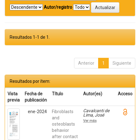
Autor/registro
Resultados 1-1 de 1.
Anterior
1
Siguiente
Resultados por ítem:
Vista
Fecha de
Título
Autor(es)
Acceso
previa
publicación
Cavalcanti de
ene-2024
Fibroblasts
Lima, José
and
Henrique;
Ver más
Robbs ,
osteoblasts
Patricia
behavior
Cristina;
after contact
Mavropoulos,