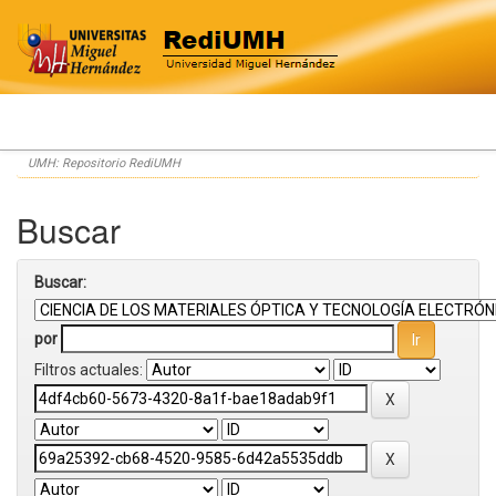
Skip
UMH: Repositorio RediUMH
navigation
Buscar
Buscar:
por
Filtros actuales: