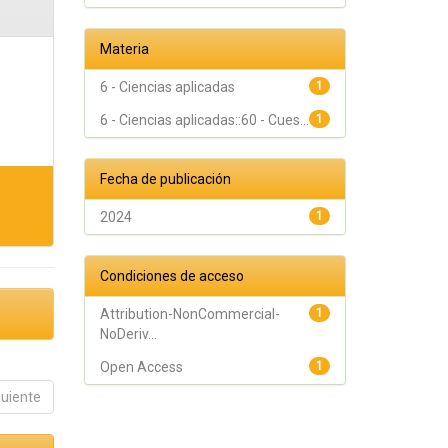
Materia
6 - Ciencias aplicadas
1
6 - Ciencias aplicadas::60 - Cues...
1
Fecha de publicación
2024
1
Condiciones de acceso
Attribution-NonCommercial-
1
NoDeriv...
Open Access
1
guiente