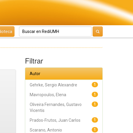
lioteca
Filtrar
Autor
Gehrke, Sergio Alexandre
1
Mavropoulos, Elena
1
Oliveira Fernandes, Gustavo
1
Vicentis
Prados-Frutos, Juan Carlos
1
Scarano, Antonio
1