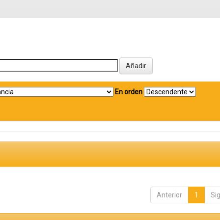
En orden
Anterior
1
Si