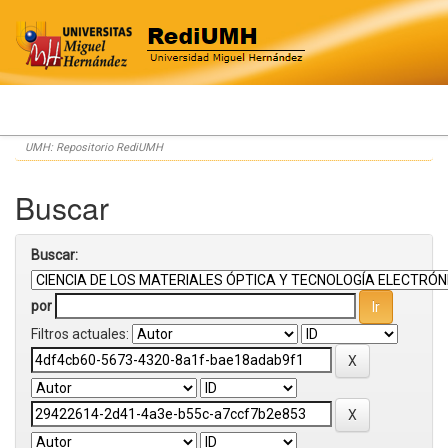
Skip
UMH: Repositorio RediUMH
navigation
Buscar
Buscar:
por
Filtros actuales: