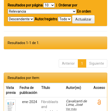
Resultados por página
|
Ordenar por
En orden
Autor/registro
Resultados 1-1 de 1.
Anterior
1
Siguiente
Resultados por ítem:
Vista
Fecha de
Título
Autor(es)
Acceso
previa
publicación
Cavalcanti de
ene-2024
Fibroblasts
Lima, José
and
Henrique;
Ver más