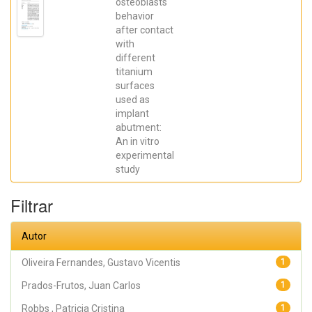
Robbs ,
osteoblasts
Patricia
behavior
Cristina;
after contact
Mavropoulos,
Elena; De Aza,
with
Piedad ; da
different
Costa, Eleani
Maria;
titanium
SCARANO,
surfaces
Antonio;
Prados Frutos,
used as
Juan Carlos;
implant
Oliveira
abutment:
Fernandes,
Gustavo
An in vitro
Vicentis;
experimental
Gehrke, Sergio
Alexandre
study
Filtrar
Autor
Oliveira Fernandes, Gustavo Vicentis
1
Prados-Frutos, Juan Carlos
1
Robbs , Patricia Cristina
1