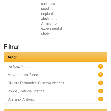
SCARANO,
surfaces
Antonio;
Prados Frutos,
used as
Juan Carlos;
implant
Oliveira
abutment:
Fernandes,
Gustavo
An in vitro
Vicentis;
experimental
Gehrke, Sergio
Alexandre
study
Filtrar
Autor
De Aza, Piedad
1
Mavropoulos, Elena
1
Oliveira Fernandes, Gustavo Vicentis
1
Robbs , Patricia Cristina
1
Scarano, Antonio
1