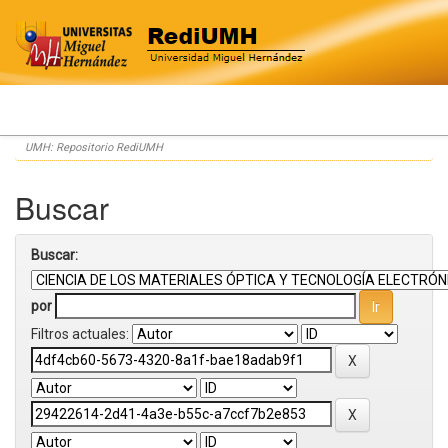
Skip
UMH: Repositorio RediUMH
navigation
Buscar
Buscar:
por
Filtros actuales: