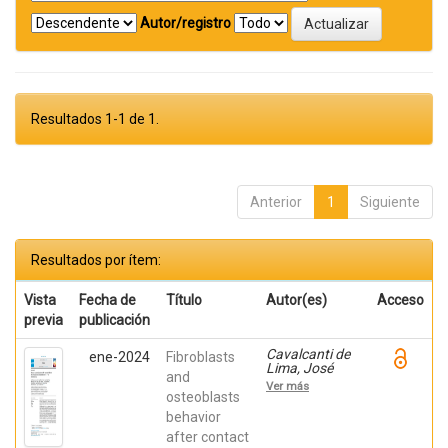
Autor/registro
Resultados 1-1 de 1.
Anterior
1
Siguiente
Resultados por ítem:
Vista
Fecha de
Título
Autor(es)
Acceso
previa
publicación
Cavalcanti de
ene-2024
Fibroblasts
Lima, José
and
Henrique;
Ver más
Robbs ,
osteoblasts
Patricia
behavior
Cristina;
after contact
Mavropoulos,