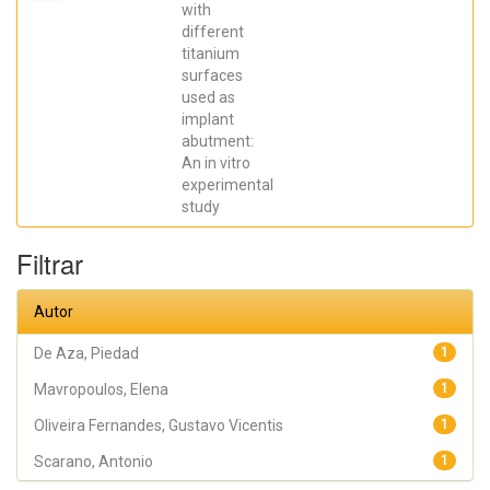
Elena; De Aza,
with
Piedad ; da
different
Costa, Eleani
Maria;
titanium
SCARANO,
surfaces
Antonio;
Prados Frutos,
used as
Juan Carlos;
implant
Oliveira
abutment:
Fernandes,
Gustavo
An in vitro
Vicentis;
experimental
Gehrke, Sergio
Alexandre
study
Filtrar
Autor
De Aza, Piedad
1
Mavropoulos, Elena
1
Oliveira Fernandes, Gustavo Vicentis
1
Scarano, Antonio
1