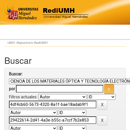
Skip
UMH: Repositorio RediUMH
navigation
Buscar
Buscar:
por
Filtros actuales: