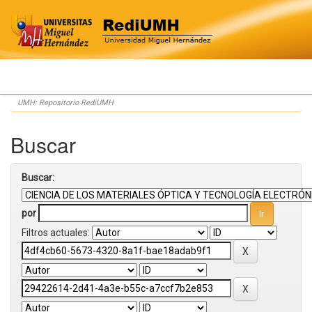
Skip
UMH: Repositorio RediUMH
navigation
Buscar
Buscar:
por
Filtros actuales: