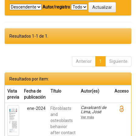
Autor/registro
Resultados 1-1 de 1.
Anterior
1
Siguiente
Resultados por ítem:
Vista
Fecha de
Título
Autor(es)
Acceso
previa
publicación
Cavalcanti de
ene-2024
Fibroblasts
Lima, José
and
Henrique;
Ver más
Robbs ,
osteoblasts
Patricia
behavior
Cristina;
after contact
Mavropoulos,