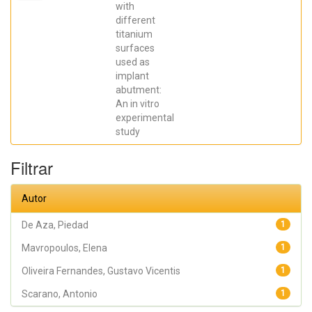
Elena; De Aza,
with
Piedad ; da
different
Costa, Eleani
Maria;
titanium
SCARANO,
surfaces
Antonio;
Prados Frutos,
used as
Juan Carlos;
implant
Oliveira
abutment:
Fernandes,
Gustavo
An in vitro
Vicentis;
experimental
Gehrke, Sergio
Alexandre
study
Filtrar
Autor
De Aza, Piedad
1
Mavropoulos, Elena
1
Oliveira Fernandes, Gustavo Vicentis
1
Scarano, Antonio
1