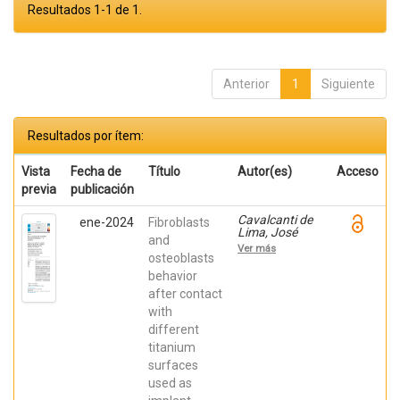
Resultados 1-1 de 1.
Anterior
1
Siguiente
Resultados por ítem:
Vista
Fecha de
Título
Autor(es)
Acceso
previa
publicación
Cavalcanti de
ene-2024
Fibroblasts
Lima, José
and
Henrique;
Ver más
Robbs ,
osteoblasts
Patricia
behavior
Cristina;
after contact
Mavropoulos,
Elena; De Aza,
with
Piedad ; da
different
Costa, Eleani
Maria;
titanium
SCARANO,
surfaces
Antonio;
Prados Frutos,
used as
Juan Carlos;