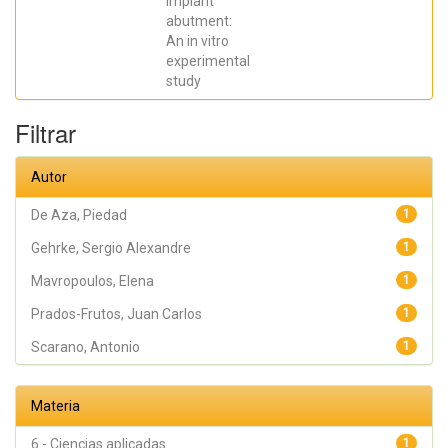
implant
Oliveira
abutment:
Fernandes,
Gustavo
An in vitro
Vicentis;
experimental
Gehrke, Sergio
Alexandre
study
Filtrar
Autor
De Aza, Piedad
1
Gehrke, Sergio Alexandre
1
Mavropoulos, Elena
1
Prados-Frutos, Juan Carlos
1
Scarano, Antonio
1
Materia
6 - Ciencias aplicadas
1