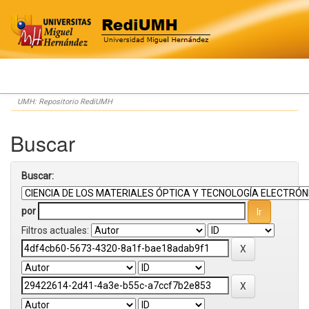
Skip
UMH: Repositorio RediUMH
navigation
Buscar
Buscar:
por
Filtros actuales: