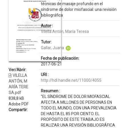
técnicas de masaje profundo en el
síndrome de dolor miofascial: una revisión
bibliográfica
Autor :
Vilella Antón, María Teresa
Tutor:
Gallar, Juana
Fecha de publicación:
2017-06-21
Ver/Abrir:
URI :
VILELLA
http://hdl.handle.net/11000/4055
ANTÓN, M
ARÍA TERE
Resumen :
SA.pdf
"EL SÍNDROME DE DOLOR MIOFASCIAL
838,8 kB
AFECTA A MILLONES DE PERSONAS EN
Adobe PDF
TODO EL MUNDO, CON UNA PREVALENCIA
Compartir:
DE HASTA EL 85 POR CIENTO. EL
PROPÓSITO DE ESTE TRABAJO ES
REALIZAR UNA REVISIÓN BIBLIOGRÁFICA