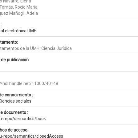
o Navarro, Elena
Tomás, Rocío María
guez Mañogil, Adela
:
ial electrónica UMH
tamento:
tamentos de la UMH::Ciencia Jurídica
 de publicación:
://hdl.handle.net/11000/40148
de conocimiento :
Ciencias sociales
de documento :
eu-repo/semantics/book
hos de acceso:
eu-repo/semantics/closedAccess