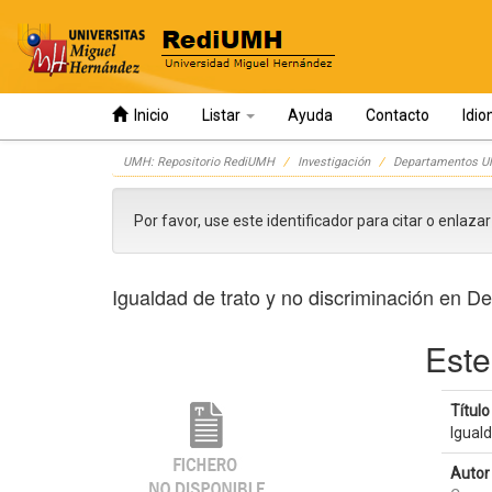
Inicio
Listar
Ayuda
Contacto
Idi
Skip
UMH: Repositorio RediUMH
Investigación
Departamentos 
navigation
Por favor, use este identificador para citar o enlaza
Igualdad de trato y no discriminación en D
Este
Título 
Iguald
Autor 