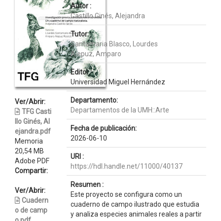
Autor :
Castillo Ginés, Alejandra
Tutor:
Santamaria Blasco, Lourdes
Alepuz, Amparo
Editor :
Universidad Miguel Hernández
Departamento:
Ver/Abrir:
Departamentos de la UMH::Arte
TFG Casti
llo Ginés, Al
Fecha de publicación:
ejandra.pdf
2026-06-10
Memoria
20,54 MB
URI :
Adobe PDF
https://hdl.handle.net/11000/40137
Compartir:
Resumen :
Ver/Abrir:
Este proyecto se configura como un
Cuadern
cuaderno de campo ilustrado que estudia
o de camp
y analiza especies animales reales a partir
o.pdf