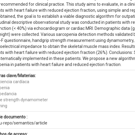
ecommended for clinical practice. This study aims to evaluate, in a clini
ts with heart failure with reduced ejection fraction, using simple and r
btained, the goal is to establish a viable diagnostic algorithm for outpa
udinal descriptive observational study was conducted in patients with re
nction (< 40%) via echocardiogram or cardiac MRI. Demographic data (
ight) were collected. Various sarcopenia detection methods validated by
F questionnaire, handgrip strength measurement using dynamometry, c
oelectrical impedance to obtain the skeletal muscle mass index. Results
ts with heart failure with reduced ejection fraction (26%). Conclusions:
stematically implemented in these patients. We propose a new algorithm
enia in patients with heart failure and reduced ejection fraction.
ras clave/Materias:
ciencia cardíaca
penia
pedancia
e strength dynamometer
ning
de documento :
eu-repo/semantics/article
hos de acceso: