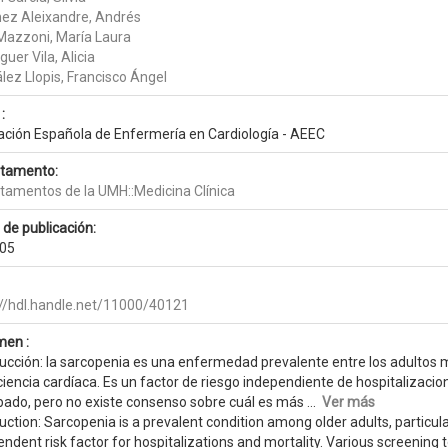
ez Aleixandre, Andrés
 Mazzoni, María Laura
uer Vila, Alicia
lez Llopis, Francisco Ángel
:
ación Española de Enfermería en Cardiología - AEEC
tamento:
tamentos de la UMH::Medicina Clínica
 de publicación:
05
://hdl.handle.net/11000/40121
en :
ducción: la sarcopenia es una enfermedad prevalente entre los adultos
ciencia cardíaca. Es un factor de riesgo independiente de hospitalizaci
bado, pero no existe consenso sobre cuál es más ...
Ver más
uction: Sarcopenia is a prevalent condition among older adults, particularly
ndent risk factor for hospitalizations and mortality. Various screening t