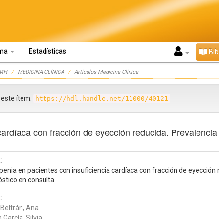
oma
Estadísticas
Bib
UMH
MEDICINA CLÍNICA
Artículos Medicina Clínica
r este ítem:
https://hdl.handle.net/11000/40121
cardíaca con fracción de eyección reducida. Prevalencia
:
penia en pacientes con insuficiencia cardíaca con fracción de eyección 
óstico en consulta
:
 Beltrán, Ana
n García, Silvia