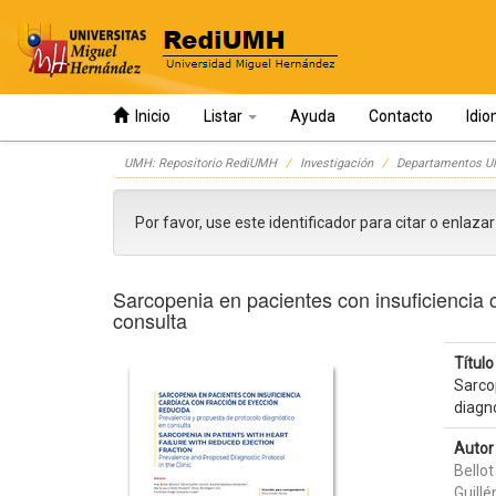
Inicio
Listar
Ayuda
Contacto
Idi
Skip
UMH: Repositorio RediUMH
Investigación
Departamentos 
navigation
Por favor, use este identificador para citar o enlaza
Sarcopenia en pacientes con insuficiencia 
consulta
Título 
Sarco
diagn
Autor 
Bellot
Guillé