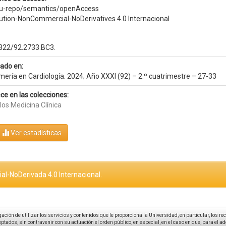
eu-repo/semantics/openAccess
bution-NonCommercial-NoDerivatives 4.0 Internacional
322/92.2733.BC3.
cado en:
mería en Cardiología. 2024; Año XXXI (92) – 2.º cuatrimestre – 27-33
ce en las colecciones:
los Medicina Clínica
Ver estadísticas
al-NoDerivada 4.0 Internacional.
igación de utilizar los servicios y contenidos que le proporciona la Universidad, en particular, los r
tados, sin contravenir con su actuación el orden público, en especial, en el caso en que, para el a