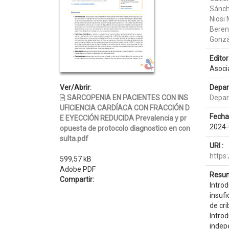
Sánch
Niosi
Bereng
Gonzá
Editor 
Asoci
Ver/Abrir:
Depar
SARCOPENIA EN PACIENTES CON INS
Depar
UFICIENCIA CARDÍACA CON FRACCIÓN D
Fecha
E EYECCIÓN REDUCIDA Prevalencia y pr
2024-
opuesta de protocolo diagnostico en con
sulta.pdf
URI :
https
599,57 kB
Adobe PDF
Resum
Compartir:
Intro
insufi
de cri
Introd
indepe