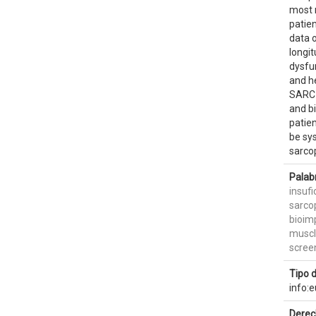
most r
patien
data o
longit
dysfu
and he
SARC-
and bi
patien
be sy
sarcop
Palab
insufi
sarco
bioim
muscl
scree
Tipo 
info:
Derec