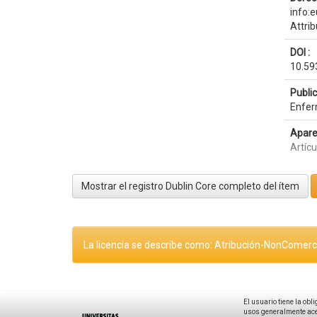
info:
Attri
DOI :
10.59
Publi
Enfer
Apare
Artícu
Mostrar el registro Dublin Core completo del ítem
La licencia se describe como: Atribución-NonComerci
El usuario tiene la obl
usos generalmente acep