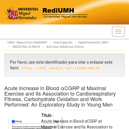
Skip
UMH: Repositorio RediUMH
Investigación
Departamentos UMH
navigation
MEDICINA CLÍNICA
Artículos Medicina Clínica
Por favor, use este identificador para citar o enlazar este
ítem:
https://hdl.handle.net/11000/40120
Acute Increase in Blood αCGRP at Maximal
Exercise and Its Association to Cardiorespiratory
Fitness, Carbohydrate Oxidation and Work
Performed: An Exploratory Study in Young Men
Título :
Acute Increase in Blood αCGRP at
Maximal Exercise and Its Association to