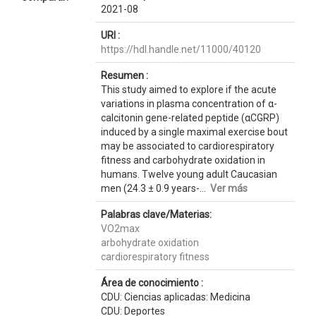
2021-08
URI :
https://hdl.handle.net/11000/40120
Resumen :
This study aimed to explore if the acute
variations in plasma concentration of α-
calcitonin gene-related peptide (αCGRP)
induced by a single maximal exercise bout
may be associated to cardiorespiratory
fitness and carbohydrate oxidation in
humans. Twelve young adult Caucasian
men (24.3 ± 0.9 years-...
Ver más
Palabras clave/Materias:
VO2max
arbohydrate oxidation
cardiorespiratory fitness
Área de conocimiento :
CDU: Ciencias aplicadas: Medicina
CDU: Deportes