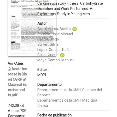
Cardiorespiratory Fitness, Carbohydrate
Oxidation and Work Performed: An
Exploratory Study in Young Men
Autor :
Aracil Marco, Adolfo
Sarabia, José Manuel
Pastor, Diego
Guillén, Silvia
López-Grueso, Raúl
Gallar, Juana
Moya-Ramón, Manuel
Ver/Abrir:
Acute Inc
Editor :
rease in Blo
MDPI
od CGRP at
Maximal Ex
Departamento:
ercise and I
Departamentos de la UMH::Ciencias del
ts.pdf
Deporte
Departamentos de la UMH::Medicina
742,38 kB
Clínica
Adobe PDF
Fecha de publicación:
Compartir: