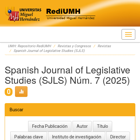
Skip
UMH: Repositorio RediUMH
Revistas y Congresos
Revistas
navigation
Spanish Journal of Legislative Studies (SJLS)
Spanish Journal of Legislative
Studies (SJLS) Núm. 7 (2025)
0
Buscar