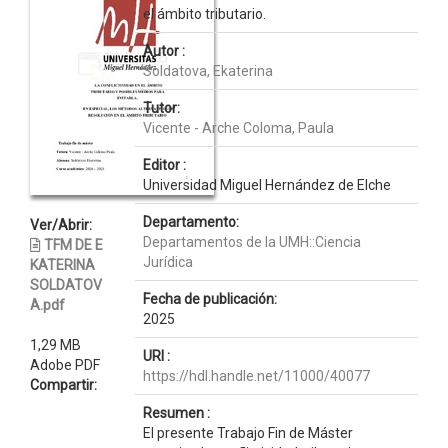
el ámbito tributario.
Autor :
Soldatova, Ekaterina
Tutor:
Vicente - Arche Coloma, Paula
Editor :
Universidad Miguel Hernández de Elche
Departamento:
Ver/Abrir:
Departamentos de la UMH::Ciencia
TFM DE E
Jurídica
KATERINA
SOLDATOV
Fecha de publicación:
A.pdf
2025
1,29 MB
URI :
Adobe PDF
https://hdl.handle.net/11000/40077
Compartir:
Resumen :
El presente Trabajo Fin de Máster