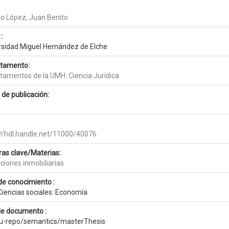
go López, Juan Benito
:
rsidad Miguel Hernández de Elche
tamento:
tamentos de la UMH::Ciencia Jurídica
 de publicación:
://hdl.handle.net/11000/40076
ras clave/Materias:
ciones inmobiliarias
de conocimiento :
Ciencias sociales: Economía
de documento :
eu-repo/semantics/masterThesis