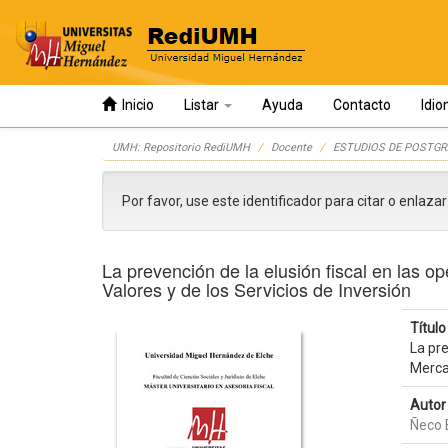
Inicio
Listar
Ayuda
Contacto
Idi
Skip
UMH: Repositorio RediUMH
Docente
ESTUDIOS DE POSTGR
navigation
Por favor, use este identificador para citar o enlaza
La prevención de la elusión fiscal en las o
Valores y de los Servicios de Inversión
Título 
La pre
Mercad
Autor 
Ñeco 