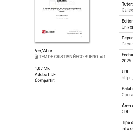
Tutor:
Galle
Editor 
Unive
Depar
Depar
Ver/Abrir:
Fecha
TFM DE CRISTIAN ÑECO BUENO.pdf
2025
1,07 MB
URI :
Adobe PDF
https
Compartir:
Palab
Opera
Área 
CDU: 
Tipo 
info: