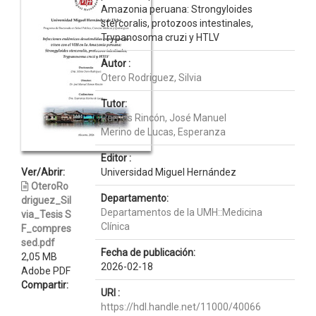
Amazonia peruana: Strongyloides
stercoralis, protozoos intestinales,
Trypanosoma cruzi y HTLV
Autor :
Otero Rodriguez, Silvia
Tutor:
Ramos Rincón, José Manuel
Merino de Lucas, Esperanza
Editor :
Ver/Abrir:
Universidad Miguel Hernández
OteroRo
Departamento:
driguez_Sil
Departamentos de la UMH::Medicina
via_Tesis S
Clínica
F_compres
sed.pdf
Fecha de publicación:
2,05 MB
2026-02-18
Adobe PDF
Compartir:
URI :
https://hdl.handle.net/11000/40066