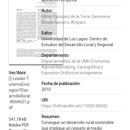
aplicación empírica
Autor :
Millán Vázquez de la Torre, Genoveva
Melián Navarro, Amparo
Editor :
Universidad de Los Lagos: Centro de
Estudios del Desarrollo Local y Regional
Departamento:
Departamentos de la UMH::Economía
Agroambiental,Ing. Cartográfica y
Ver/Abrir:
Expresión Gráfica en la Ingeniería
Leader T
Fecha de publicación:
urismoEnol
2010
ogicoYDes
arrolloRural
URI :
-8004621.p
https://hdl.handle.net/11000/40042
df
Resumen :
541,18 kB
Conseguir un desarrollo rural sostenible
Adobe PDF
que implique un respeto al medio