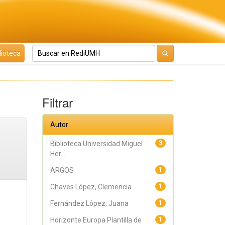
lioteca
Filtrar
Autor
Biblioteca Universidad Miguel
3
Her...
ARGOS
1
Chaves López, Clemencia
1
Fernández López, Juana
1
Horizonte Europa Plantilla de
1