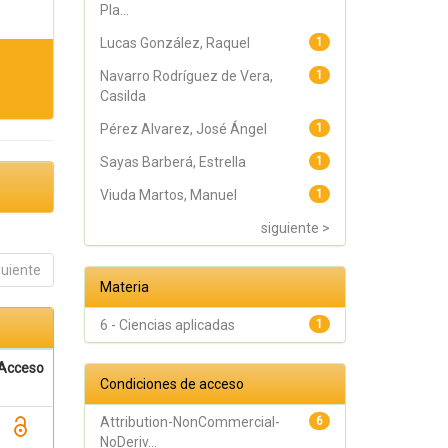
Pla...
Lucas González, Raquel
1
Navarro Rodríguez de Vera,
1
Casilda
Pérez Alvarez, José Ángel
1
Sayas Barberá, Estrella
1
Viuda Martos, Manuel
1
siguiente >
guiente
Materia
6 - Ciencias aplicadas
1
Acceso
Condiciones de acceso
Attribution-NonCommercial-
6
NoDeriv...