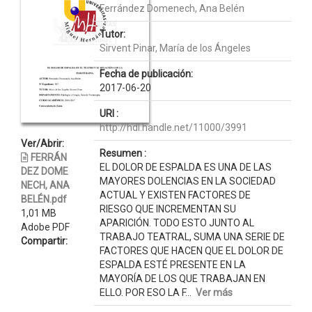
Ferrández Domenech, Ana Belén
Tutor:
Sirvent Pinar, María de los Ángeles
Fecha de publicación:
2017-06-20
URI :
http://hdl.handle.net/11000/3991
Ver/Abrir:
Resumen :
FERRÁN
EL DOLOR DE ESPALDA ES UNA DE LAS
DEZ DOME
MAYORES DOLENCIAS EN LA SOCIEDAD
NECH, ANA
ACTUAL Y EXISTEN FACTORES DE
BELÉN.pdf
RIESGO QUE INCREMENTAN SU
1,01 MB
APARICIÓN. TODO ESTO JUNTO AL
Adobe PDF
TRABAJO TEATRAL, SUMA UNA SERIE DE
Compartir:
FACTORES QUE HACEN QUE EL DOLOR DE
ESPALDA ESTÉ PRESENTE EN LA
MAYORÍA DE LOS QUE TRABAJAN EN
ELLO. POR ESO LA F...
Ver más