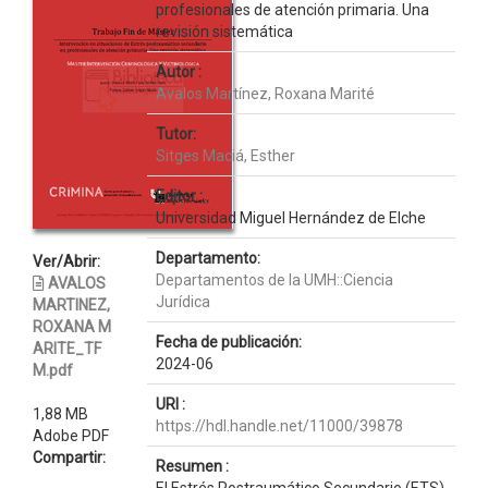
profesionales de atención primaria. Una
revisión sistemática
Autor :
Avalos Martínez, Roxana Marité
Tutor:
Sitges Maciá, Esther
Editor :
Universidad Miguel Hernández de Elche
Departamento:
Ver/Abrir:
Departamentos de la UMH::Ciencia
AVALOS
Jurídica
MARTINEZ,
ROXANA M
Fecha de publicación:
ARITE_TF
2024-06
M.pdf
URI :
1,88 MB
https://hdl.handle.net/11000/39878
Adobe PDF
Compartir:
Resumen :