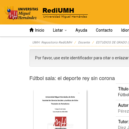
Inicio
Listar
Ayuda
Contacto
Idi
Skip
UMH: Repositorio RediUMH
Docente
ESTUDIOS DE GRADO (
navigation
Por favor, use este identificador para citar o enlaza
Fútbol sala: el deporte rey sin corona
Título 
Fútbol
Autor 
Pérez
Tutor:
Díez 