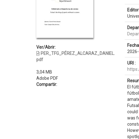
Editor 
Unive
Depar
Depar
Fecha
Ver/Abrir:
2026-
PER_TFG_PÉREZ_ALCARAZ_DANIEL.
pdf
URI :
https
3,04 MB
Adobe PDF
Resum
Compartir:
El fút
fútbol
amateu
Futsal
could 
was f
const
Howev
spotli