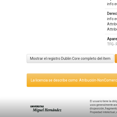
info:
Derec
info:
Attri
Attri
Apare
TFG- 
Mostrar el registro Dublin Core completo del ítem
La licencia se describe como: Atribución-NonComerci
El usuario tiene la obl
usos generalmente acep
disposición, fragmentos
Propiedad Intelectual, 