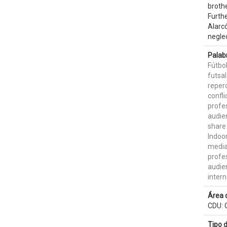
brothe
Furthe
Alarcó
neglec
Palab
Fútbol
futsal
reper
confli
profe
audie
share
Indoor
media
profe
audie
intern
Área 
CDU: G
Tipo 