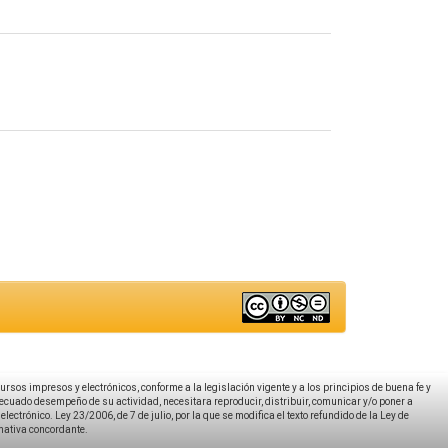
ecursos impresos y electrónicos, conforme a la legislación vigente y a los principios de buena fe y
decuado desempeño de su actividad, necesitara reproducir, distribuir, comunicar y/o poner a
ectrónico. Ley 23/2006, de 7 de julio, por la que se modifica el texto refundido de la Ley de
rmativa concordante.