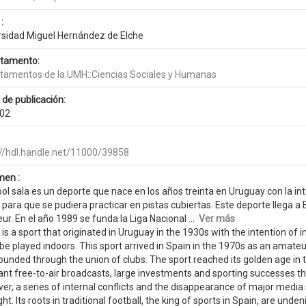
:
rsidad Miguel Hernández de Elche
tamento:
tamentos de la UMH::Ciencias Sociales y Humanas
 de publicación:
02
://hdl.handle.net/11000/39858
en :
bol sala es un deporte que nace en los años treinta en Uruguay con la i
 para que se pudiera practicar en pistas cubiertas. Este deporte llega 
r. En el año 1989 se funda la Liga Nacional ...
Ver más
 is a sport that originated in Uruguay in the 1930s with the intention of 
be played indoors. This sport arrived in Spain in the 1970s as an amateu
ounded through the union of clubs. The sport reached its golden age in 
ant free-to-air broadcasts, large investments and sporting successes th
er, a series of internal conflicts and the disappearance of major media
ght. Its roots in traditional football, the king of sports in Spain, are undeni