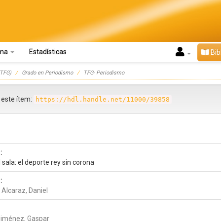
oma
Estadísticas
Bib
TFG)
Grado en Periodismo
TFG- Periodismo
r este ítem:
https://hdl.handle.net/11000/39858
:
 sala: el deporte rey sin corona
:
 Alcaraz, Daniel
Jiménez, Gaspar