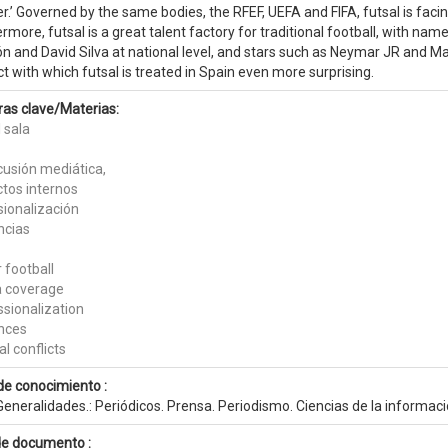
r.’ Governed by the same bodies, the RFEF, UEFA and FIFA, futsal is facin
rmore, futsal is a great talent factory for traditional football, with na
n and David Silva at national level, and stars such as Neymar JR and Mar
t with which futsal is treated in Spain even more surprising.
ras clave/Materias:
 sala
cusión mediática,
ctos internos
sionalización
ncias
 football
 coverage
ssionalization
nces
al conflicts
de conocimiento :
eneralidades.: Periódicos. Prensa. Periodismo. Ciencias de la informac
de documento :