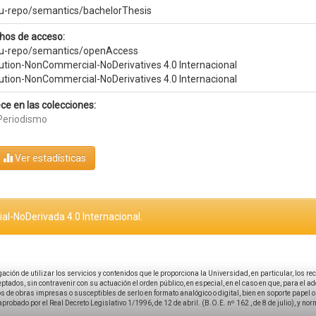
eu-repo/semantics/bachelorThesis
hos de acceso:
eu-repo/semantics/openAccess
bution-NonCommercial-NoDerivatives 4.0 Internacional
bution-NonCommercial-NoDerivatives 4.0 Internacional
ce en las colecciones:
Periodismo
Ver estadísticas
al-NoDerivada 4.0 Internacional.
igación de utilizar los servicios y contenidos que le proporciona la Universidad, en particular, los r
tados, sin contravenir con su actuación el orden público, en especial, en el caso en que, para el a
 de obras impresas o susceptibles de serlo en formato analógico o digital, bien en soporte papel o el
aprobado por el Real Decreto Legislativo 1/1996, de 12 de abril. (B.O.E. nº 162 , de 8 de julio), y no