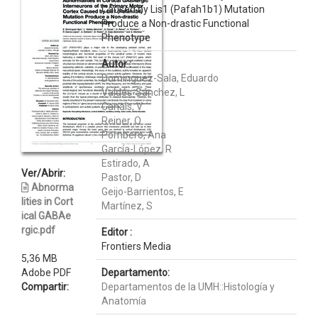
Caused by Lis1 (Pafah1b1) Mutation
Produce a Non-drastic Functional
Phenotype
Autor :
Domínguez-Sala, Eduardo
Valdés-Sánchez, L
Canals, V
Reiner, O
Pombero, Ana
García-López, R
Estirado, A
Ver/Abrir:
Pastor, D
Abnorma
Geijo-Barrientos, E
lities in Cort
Martínez, S
ical GABAe
rgic.pdf
Editor :
Frontiers Media
5,36 MB
Adobe PDF
Departamento:
Compartir:
Departamentos de la UMH::Histología y
Anatomía