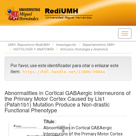
Skip
UMH: Repositorio RediUMH
Investigación
Departamentos UMH
navigation
HISTOLOGÍA Y ANATOMÍA
Artículos Histología y Anatomía
Por favor, use este identificador para citar o enlazar este
ítem:
https://hdl.handle.net/11000/39844
Abnormalities in Cortical GABAergic Interneurons of
the Primary Motor Cortex Caused by Lis1
(Pafah1b1) Mutation Produce a Non-drastic
Functional Phenotype
Título :
Abnormalities in Cortical GABAergic
Interneurons of the Primary Motor Cortex